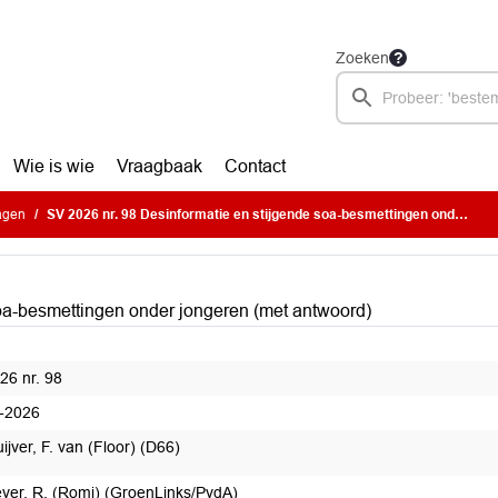
Zoeken
Wie is wie
Vraagbaak
Contact
ragen
SV 2026 nr. 98 Desinformatie en stijgende soa-besmettingen onder jongeren (met antwoord)
soa-besmettingen onder jongeren (met antwoord)
26 nr. 98
-2026
ijver, F. van (Floor) (D66)
ver, R. (Romi) (GroenLinks/PvdA)