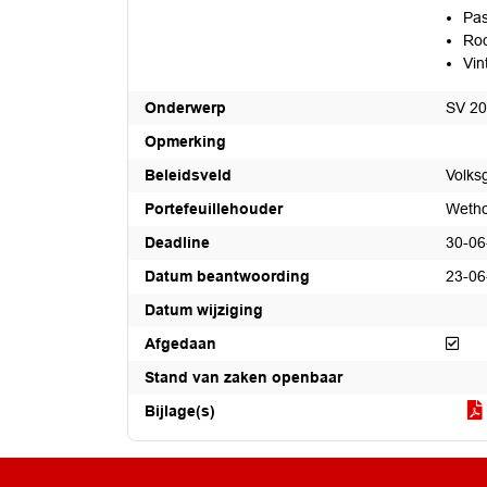
Pas
Roo
Vin
Onderwerp
SV 20
Opmerking
Beleidsveld
Volks
Portefeuillehouder
Wetho
Deadline
30-06
Datum beantwoording
23-06
Datum wijziging
Afg
Afgedaan
Stand van zaken openbaar
Bijlage(s)