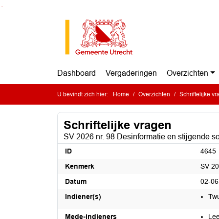
Ga naar de inhoud van deze pagina
Ga naar het zoeken
Ga naar het menu
Dashboard
Vergaderingen
Overzichten
U bevindt zich hier:
Home
Overzichten
Schriftelijke v
Schriftelijke vragen
SV 2026 nr. 98 Desinformatie en stijgende 
ID
4645
Kenmerk
SV 20
Datum
02-06
Indiener(s)
Twu
Mede-indieners
Lee