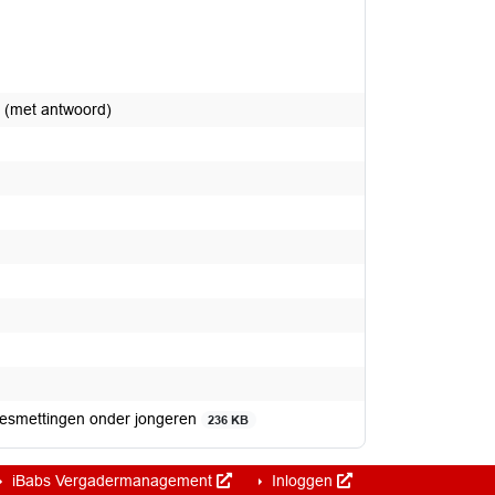
n (met antwoord)
besmettingen onder jongeren
236 KB
iBabs Vergadermanagement
Inloggen