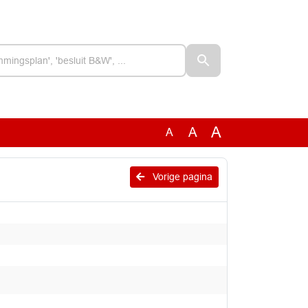
A
A
A
Vorige pagina