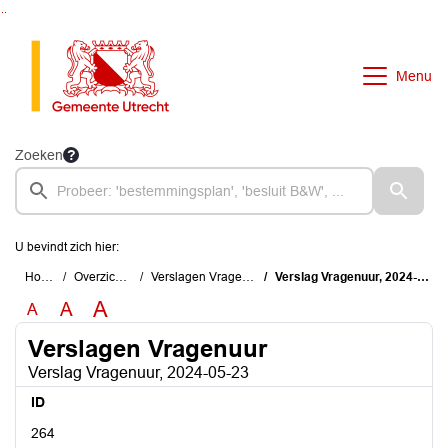
Ga naar de inhoud van deze pagina
Ga naar het zoeken
Ga naar het menu
Menu
Zoeken
U bevindt zich hier:
Home
Overzichten
Verslagen Vragenuur
Verslag Vragenuur, 2024-05-23
A
A
A
Verslagen Vragenuur
Verslag Vragenuur, 2024-05-23
ID
264