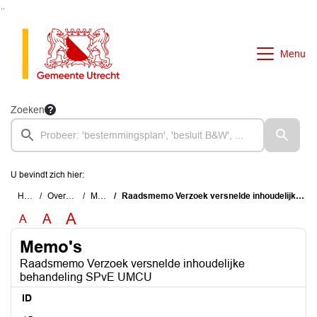
Ga naar de inhoud van deze pagina
Ga naar het zoeken
Ga naar het menu
Menu
Zoeken
U bevindt zich hier:
Home
Overzichten
Memo's
Raadsmemo Verzoek versnelde inhoudelijke behandeling SPvE UMCU
A
A
A
Memo's
Raadsmemo Verzoek versnelde inhoudelijke
behandeling SPvE UMCU
ID