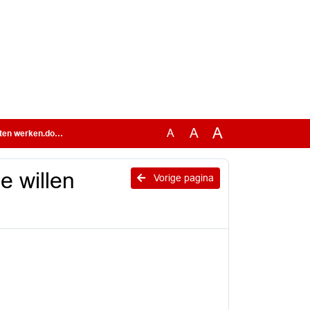
A
A
A
en werken.docx
e willen
Vorige pagina