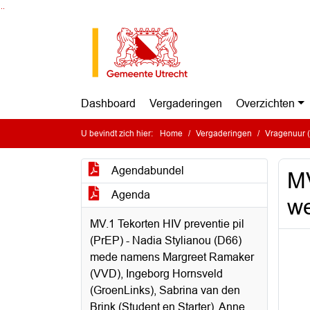
Ga naar de inhoud van deze pagina
Ga naar het zoeken
Ga naar het menu
Dashboard
Vergaderingen
Overzichten
U bevindt zich hier:
Home
Vergaderingen
Vragenuur (
Agendabundel
MV
Agenda
we
MV.1 Tekorten HIV preventie pil
(PrEP) - Nadia Stylianou (D66)
mede namens Margreet Ramaker
(VVD), Ingeborg Hornsveld
(GroenLinks), Sabrina van den
Brink (Student en Starter), Anne