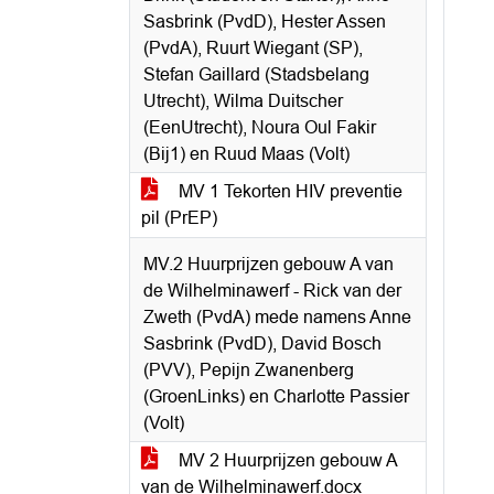
Sasbrink (PvdD), Hester Assen
(PvdA), Ruurt Wiegant (SP),
Stefan Gaillard (Stadsbelang
Utrecht), Wilma Duitscher
(EenUtrecht), Noura Oul Fakir
(Bij1) en Ruud Maas (Volt)
MV 1 Tekorten HIV preventie
pil (PrEP)
MV.2 Huurprijzen gebouw A van
de Wilhelminawerf - Rick van der
Zweth (PvdA) mede namens Anne
Sasbrink (PvdD), David Bosch
(PVV), Pepijn Zwanenberg
(GroenLinks) en Charlotte Passier
(Volt)
MV 2 Huurprijzen gebouw A
van de Wilhelminawerf.docx