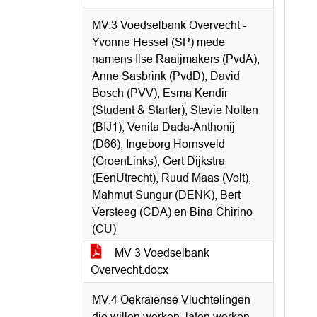
MV.3 Voedselbank Overvecht -
Yvonne Hessel (SP) mede
namens Ilse Raaijmakers (PvdA),
Anne Sasbrink (PvdD), David
Bosch (PVV), Esma Kendir
(Student & Starter), Stevie Nolten
(BIJ1), Venita Dada-Anthonij
(D66), Ingeborg Hornsveld
(GroenLinks), Gert Dijkstra
(EenUtrecht), Ruud Maas (Volt),
Mahmut Sungur (DENK), Bert
Versteeg (CDA) en Bina Chirino
(CU)
MV 3 Voedselbank
Overvecht.docx
MV.4 Oekraïense Vluchtelingen
die willen werken, laten werken -