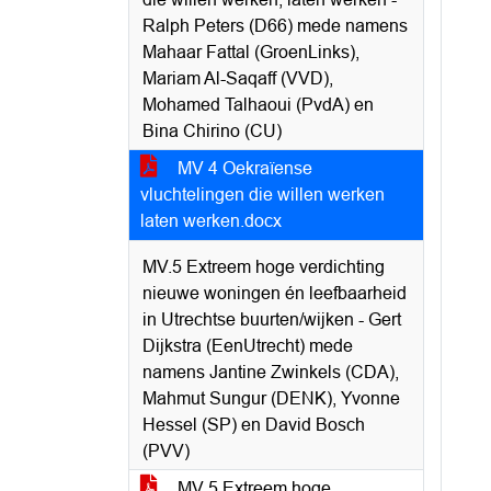
Ralph Peters (D66) mede namens
Mahaar Fattal (GroenLinks),
Mariam Al-Saqaff (VVD),
Mohamed Talhaoui (PvdA) en
Bina Chirino (CU)
MV 4 Oekraïense
vluchtelingen die willen werken
laten werken.docx
MV.5 Extreem hoge verdichting
nieuwe woningen én leefbaarheid
in Utrechtse buurten/wijken - Gert
Dijkstra (EenUtrecht) mede
namens Jantine Zwinkels (CDA),
Mahmut Sungur (DENK), Yvonne
Hessel (SP) en David Bosch
(PVV)
MV 5 Extreem hoge