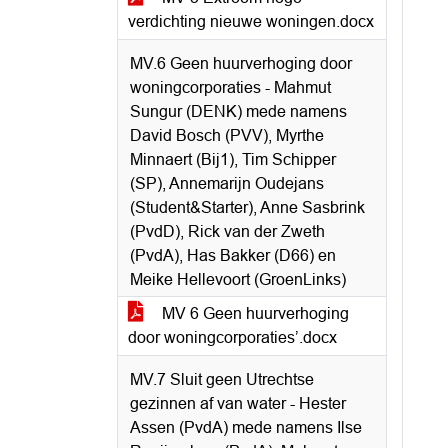
verdichting nieuwe woningen.docx
MV.6 Geen huurverhoging door
woningcorporaties - Mahmut
Sungur (DENK) mede namens
David Bosch (PVV), Myrthe
Minnaert (Bij1), Tim Schipper
(SP), Annemarijn Oudejans
(Student&Starter), Anne Sasbrink
(PvdD), Rick van der Zweth
(PvdA), Has Bakker (D66) en
Meike Hellevoort (GroenLinks)
MV 6 Geen huurverhoging
door woningcorporaties’.docx
MV.7 Sluit geen Utrechtse
gezinnen af van water - Hester
Assen (PvdA) mede namens Ilse