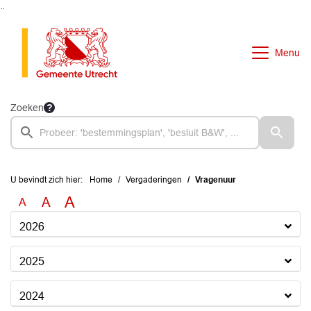
Ga naar de inhoud van deze pagina
Ga naar het zoeken
Ga naar het menu
Menu
Zoeken
U bevindt zich hier:
Home
Vergaderingen
Vragenuur
A
A
A
2026
2025
2024