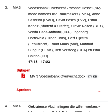
MV.3
Voedselbank Overvecht - Yvonne Hessel (SP)
mede namens Ilse Raaijmakers (PvdA), Anne
Sasbrink (PvdD), David Bosch (PVV), Esma
Kendir (Student & Starter), Stevie Nolten (BIJ1),
Venita Dada-Anthonij (D66), Ingeborg
Hornsveld (GroenLinks), Gert Dijkstra
(EenUtrecht), Ruud Maas (Volt), Mahmut
Sungur (DENK), Bert Versteeg (CDA) en Bina
Chirino (CU)
17:15 - 17:23
Bijlagen
MV 3 Voedselbank Overvecht.docx
174 KB
Sprekers
MV.4
Oekraïense Vluchtelingen die willen werken,