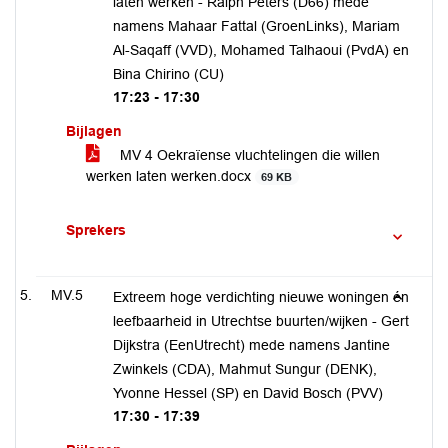
laten werken - Ralph Peters (D66) mede
namens Mahaar Fattal (GroenLinks), Mariam
Al-Saqaff (VVD), Mohamed Talhaoui (PvdA) en
Bina Chirino (CU)
17:23 - 17:30
Bijlagen
MV 4 Oekraïense vluchtelingen die willen
werken laten werken.docx
69 KB
Sprekers
MV.5
Extreem hoge verdichting nieuwe woningen én
leefbaarheid in Utrechtse buurten/wijken - Gert
Dijkstra (EenUtrecht) mede namens Jantine
Zwinkels (CDA), Mahmut Sungur (DENK),
Yvonne Hessel (SP) en David Bosch (PVV)
17:30 - 17:39