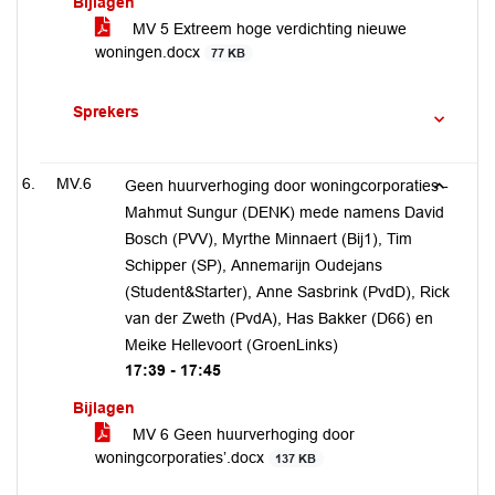
Bijlagen
MV 5 Extreem hoge verdichting nieuwe
woningen.docx
77 KB
Sprekers
MV.6
Geen huurverhoging door woningcorporaties -
Mahmut Sungur (DENK) mede namens David
Bosch (PVV), Myrthe Minnaert (Bij1), Tim
Schipper (SP), Annemarijn Oudejans
(Student&Starter), Anne Sasbrink (PvdD), Rick
van der Zweth (PvdA), Has Bakker (D66) en
Meike Hellevoort (GroenLinks)
17:39 - 17:45
Bijlagen
MV 6 Geen huurverhoging door
woningcorporaties’.docx
137 KB