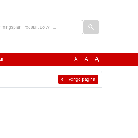
A
A
A
df
Vorige pagina