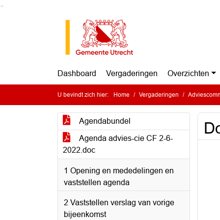
Ga naar de inhoud van deze pagina
Ga naar het zoeken
Ga naar het menu
Dashboard
Vergaderingen
Overzichten
U bevindt zich hier:
Home
Vergaderingen
Adviescommi
Agendabundel
Do
Agenda advies-cie CF 2-6-
2022.doc
1 Opening en mededelingen en
vaststellen agenda
2 Vaststellen verslag van vorige
bijeenkomst