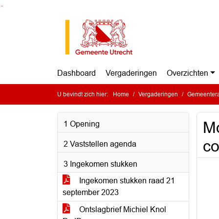
Ga naar de inhoud van deze pagina
Ga naar het zoeken
Ga naar het menu
Dashboard
Vergaderingen
Overzichten
U bevindt zich hier:
Home
Vergaderingen
Gemeentera
Mo
1 Opening
co
2 Vaststellen agenda
3 Ingekomen stukken
Ingekomen stukken raad 21
september 2023
Ontslagbrief Michiel Knol