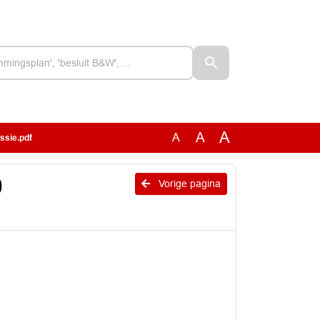
A
A
A
ssie.pdf
0
Vorige pagina