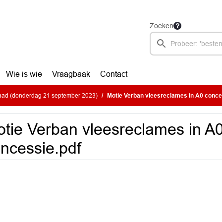
Zoeken
Wie is wie
Vraagbaak
Contact
ad (donderdag 21 september 2023)
Motie Verban vleesreclames in A0 conce
tie Verban vleesreclames in A
ncessie.pdf