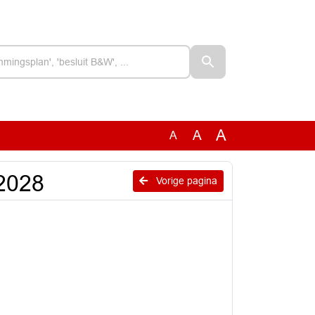
A
A
A
2028
Vorige pagina