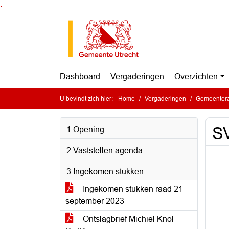
Ga naar de inhoud van deze pagina
Ga naar het zoeken
Ga naar het menu
Dashboard
Vergaderingen
Overzichten
U bevindt zich hier:
Home
Vergaderingen
Gemeentera
SV
1 Opening
2 Vaststellen agenda
3 Ingekomen stukken
Ingekomen stukken raad 21
september 2023
Ontslagbrief Michiel Knol