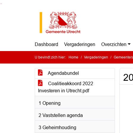
Ga naar de inhoud van deze pagina
Ga naar het zoeken
Ga naar het menu
Dashboard
Vergaderingen
Overzichten
U bevindt zich hier:
Home
Vergaderingen
Gemeentera
Agendabundel
20
Coalitieakkoord 2022
Investeren in Utrecht.pdf
1 Opening
2 Vaststellen agenda
3 Geheimhouding