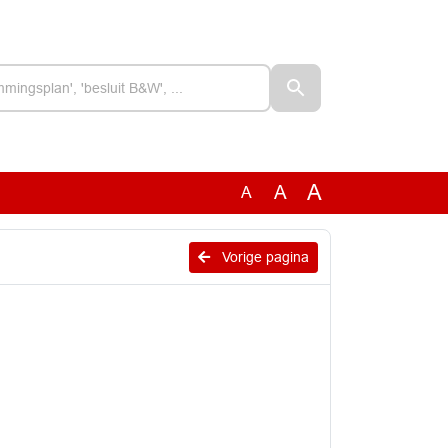
A
A
A
Vorige pagina