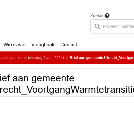
Zoeken
Wie is wie
Vraagbaak
Contact
atiebijeenkomst (dinsdag 2 april 2024)
Brief aan gemeente Utrecht_Voortga
ief aan gemeente
recht_VoortgangWarmtetransit