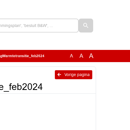
A
A
A
ngWarmtetransitie_feb2024
Vorige pagina
ie_feb2024