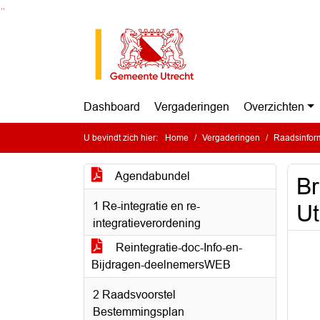
Ga naar de inhoud van deze pagina
Ga naar het zoeken
Ga naar het menu
Dashboard
Vergaderingen
Overzichten
U bevindt zich hier:
Home
Vergaderingen
Raadsinform
Agendabundel
Br
1 Re-integratie en re-
Ut
integratieverordening
Reintegratie-doc-Info-en-
Bijdragen-deelnemersWEB
2 Raadsvoorstel
Bestemmingsplan