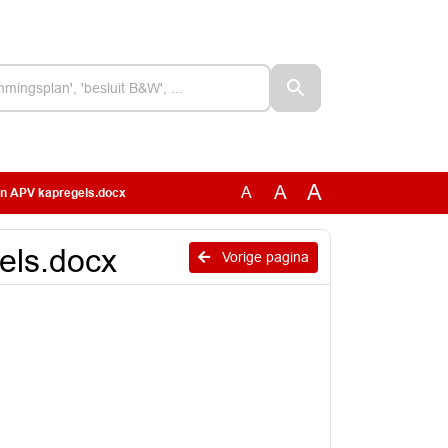
A
A
A
gen APV kapregels.docx
els.docx
Vorige pagina