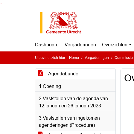
Ga naar de inhoud van deze pagina
Ga naar het zoeken
Ga naar het menu
Dashboard
Vergaderingen
Overzichten
U bevindt zich hier:
Home
Vergaderingen
Commissie Ru
Agendabundel
Ov
1 Opening
2 Vaststellen van de agenda van
12 januari en 26 januari 2023
3 Vaststellen van ingekomen
agenderingen (Procedure)