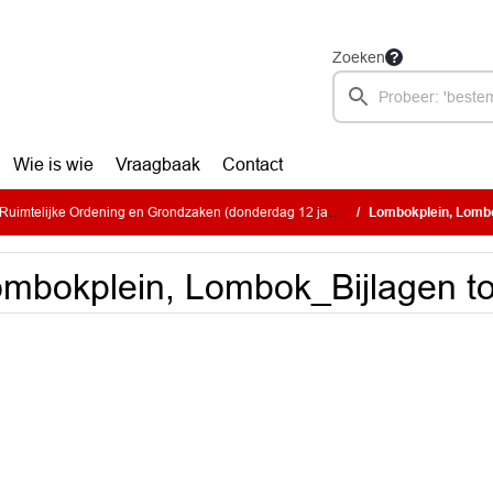
Zoeken
Wie is wie
Vraagbaak
Contact
imtelijke Ordening en Grondzaken (donderdag 12 januari 2023)
Lombokplein, Lombok
mbokplein, Lombok_Bijlagen toe