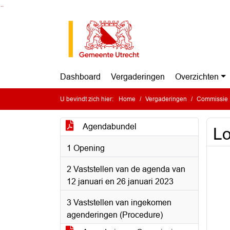
Ga naar de inhoud van deze pagina
Ga naar het zoeken
Ga naar het menu
Dashboard
Vergaderingen
Overzichten
U bevindt zich hier:
Home
Vergaderingen
Commissie Ru
Agendabundel
Lo
1 Opening
2 Vaststellen van de agenda van
12 januari en 26 januari 2023
3 Vaststellen van ingekomen
agenderingen (Procedure)