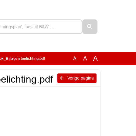
A
A
A
_Bijlagen toelichting.pdf
lichting.pdf
Vorige pagina