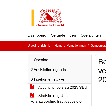
Ga naar de inhoud van deze pagina
Ga naar het zoeken
Ga naar het menu
Dashboard
Vergaderingen
Overzichten
U bevindt zich hier:
Home
Vergaderingen
Gemeentera
Be
1 Opening
ve
2 Vaststellen agenda
20
3 Ingekomen stukken
Activiteitenverslag 2023 SBU
Stadsbelang Utrecht
verantwoording fractiesubsidie