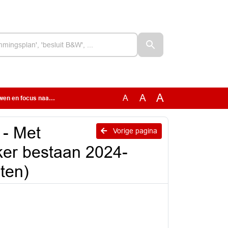
A
A
A
032 (na verwerking amendementen)
 - Met
Vorige pagina
ker bestaan 2024-
ten)