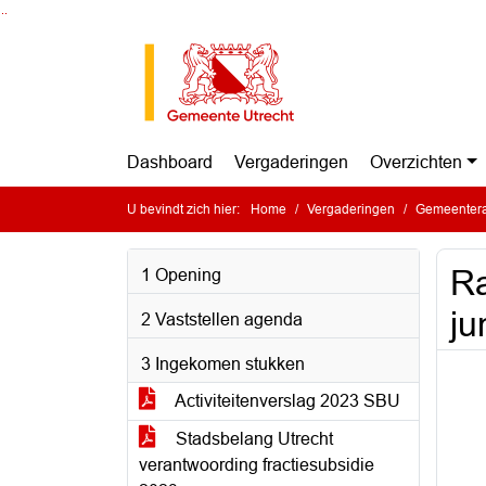
Ga naar de inhoud van deze pagina
Ga naar het zoeken
Ga naar het menu
Dashboard
Vergaderingen
Overzichten
U bevindt zich hier:
Home
Vergaderingen
Gemeentera
Ra
1 Opening
ju
2 Vaststellen agenda
3 Ingekomen stukken
Activiteitenverslag 2023 SBU
Stadsbelang Utrecht
verantwoording fractiesubsidie