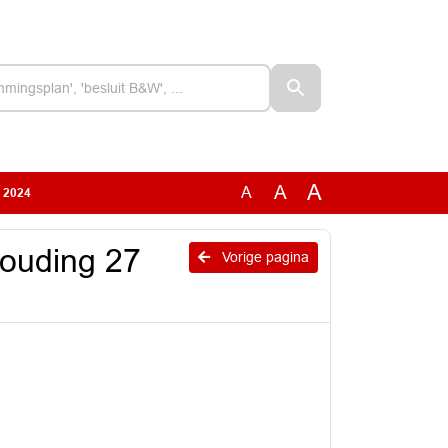
A
A
A
i 2024
houding 27
Vorige pagina