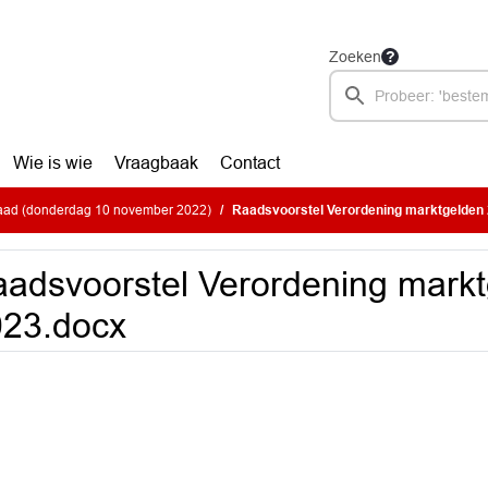
Zoeken
Wie is wie
Vraagbaak
Contact
ad (donderdag 10 november 2022)
Raadsvoorstel Verordening marktgelden
adsvoorstel Verordening mark
023.docx