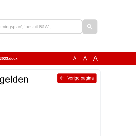
A
A
A
 2023.docx
tgelden
Vorige pagina