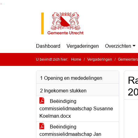
Ga naar de inhoud van deze pagina
Ga naar het zoeken
Ga naar het menu
Dashboard
Vergaderingen
Overzichten
U bevindt zich hier:
Home
Vergaderingen
Gemeentera
Ra
1 Opening en mededelingen
2
2 Ingekomen stukken
Beëindiging
commissielidmaatschap Susanne
Koelman.docx
Beëindiging
commissielidmaatschap Jan