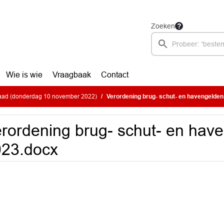
Zoeken
Wie is wie
Vraagbaak
Contact
ad (donderdag 10 november 2022)
Verordening brug- schut- en havengelde
rordening brug- schut- en hav
023.docx