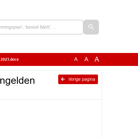
A
A
A
n 2023.docx
engelden
Vorige pagina