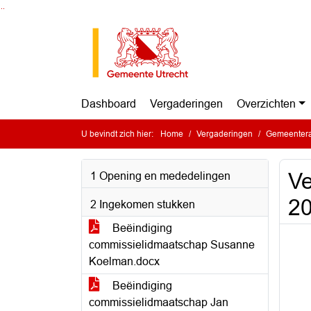
Ga naar de inhoud van deze pagina
Ga naar het zoeken
Ga naar het menu
Dashboard
Vergaderingen
Overzichten
U bevindt zich hier:
Home
Vergaderingen
Gemeentera
Ve
1 Opening en mededelingen
2
2 Ingekomen stukken
Beëindiging
commissielidmaatschap Susanne
Koelman.docx
Beëindiging
commissielidmaatschap Jan