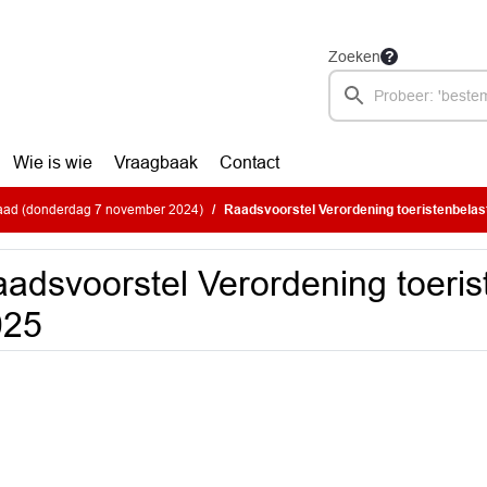
Zoeken
Wie is wie
Vraagbaak
Contact
ad (donderdag 7 november 2024)
Raadsvoorstel Verordening toeristenbelas
adsvoorstel Verordening toeris
025