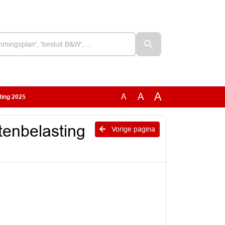
A
A
A
ting 2025
tenbelasting
Vorige pagina