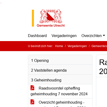
Ga naar de inhoud van deze pagina
Ga naar het zoeken
Ga naar het menu
Dashboard
Vergaderingen
Overzichten
U bevindt zich hier:
Home
Vergaderingen
Gemeentera
Ra
1 Opening
2
2 Vaststellen agenda
3 Geheimhouding
Raadsvoorstel opheffing
geheimhouding 7 november 2024
Overzicht geheimhouding -