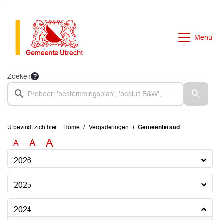
Ga naar de inhoud van deze pagina
Ga naar het zoeken
Ga naar het menu
Menu
Zoeken
U bevindt zich hier:
Home
Vergaderingen
Gemeenteraad
A
A
A
2026
2025
2024