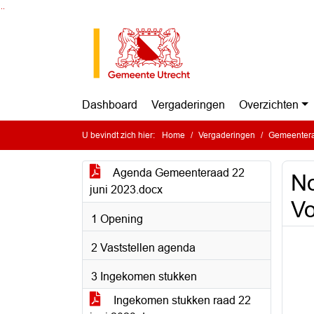
Ga naar de inhoud van deze pagina
Ga naar het zoeken
Ga naar het menu
Dashboard
Vergaderingen
Overzichten
U bevindt zich hier:
Home
Vergaderingen
Gemeentera
Agenda Gemeenteraad 22
No
juni 2023.docx
Vo
1 Opening
2 Vaststellen agenda
3 Ingekomen stukken
Ingekomen stukken raad 22