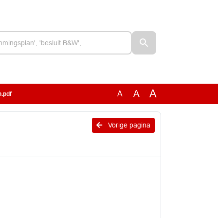
A
A
A
.pdf
Vorige pagina