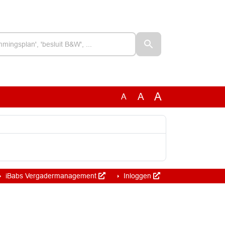
A
A
A
iBabs Vergadermanagement
Inloggen