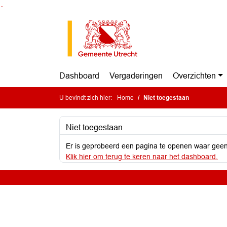
Ga naar de inhoud van deze pagina
Ga naar het zoeken
Ga naar het menu
Dashboard
Vergaderingen
Overzichten
U bevindt zich hier:
Home
Niet toegestaan
Niet toegestaan
Er is geprobeerd een pagina te openen waar geen
Klik hier om terug te keren naar het dashboard.