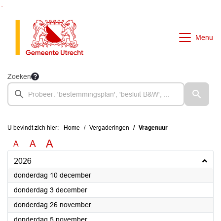
Ga naar de inhoud van deze pagina
Ga naar het zoeken
Ga naar het menu
Menu
Zoeken
U bevindt zich hier:
Home
Vergaderingen
Vragenuur
A
A
A
2026
2026
donderdag 10 december
2026
donderdag 3 december
2026
donderdag 26 november
2026
donderdag 5 november