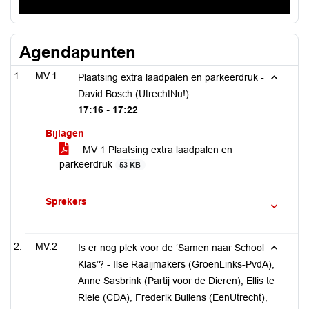
Agendapunten
MV.1
Plaatsing extra laadpalen en parkeerdruk -
David Bosch (UtrechtNu!)
17:16 - 17:22
Bijlagen
MV 1 Plaatsing extra laadpalen en
parkeerdruk
53 KB
Sprekers
MV.2
Is er nog plek voor de ‘Samen naar School
Klas’? - Ilse Raaijmakers (GroenLinks-PvdA),
Anne Sasbrink (Partij voor de Dieren), Ellis te
Riele (CDA), Frederik Bullens (EenUtrecht),