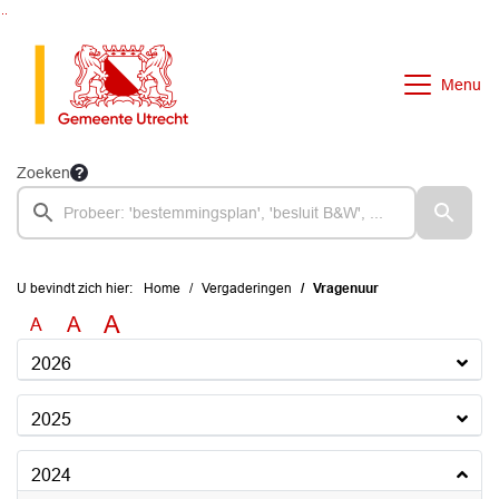
Ga naar de inhoud van deze pagina
Ga naar het zoeken
Ga naar het menu
Menu
Zoeken
U bevindt zich hier:
Home
Vergaderingen
Vragenuur
A
A
A
2026
2025
2024