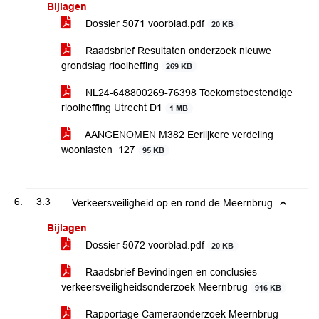
Bijlagen
Dossier 5071 voorblad.pdf
20 KB
Raadsbrief Resultaten onderzoek nieuwe
grondslag rioolheffing
269 KB
NL24-648800269-76398 Toekomstbestendige
rioolheffing Utrecht D1
1 MB
AANGENOMEN M382 Eerlijkere verdeling
woonlasten_127
95 KB
3.3
Verkeersveiligheid op en rond de Meernbrug
Bijlagen
Dossier 5072 voorblad.pdf
20 KB
Raadsbrief Bevindingen en conclusies
verkeersveiligheidsonderzoek Meernbrug
916 KB
Rapportage Cameraonderzoek Meernbrug