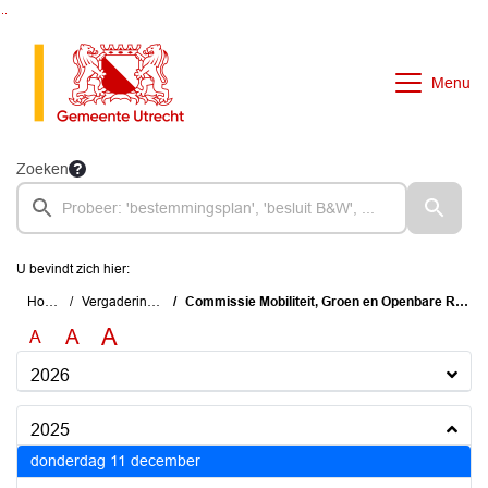
Ga naar de inhoud van deze pagina
Ga naar het zoeken
Ga naar het menu
Menu
Zoeken
U bevindt zich hier:
Home
Vergaderingen
Commissie Mobiliteit, Groen en Openbare Ruimte
A
A
A
2026
2025
2025
donderdag 11 december