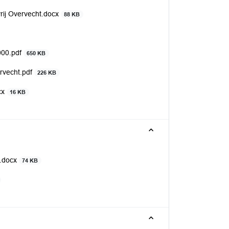
rij Overvecht.docx
88 KB
00.pdf
650 KB
rvecht.pdf
226 KB
cx
16 KB
3.docx
74 KB