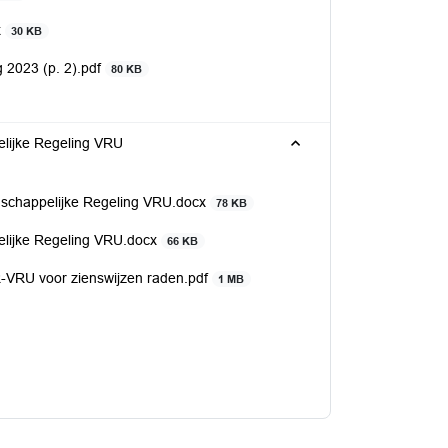
x
30 KB
2023 (p. 2).pdf
80 KB
elijke Regeling VRU
nschappelijke Regeling VRU.docx
78 KB
pelijke Regeling VRU.docx
66 KB
R-VRU voor zienswijzen raden.pdf
1 MB