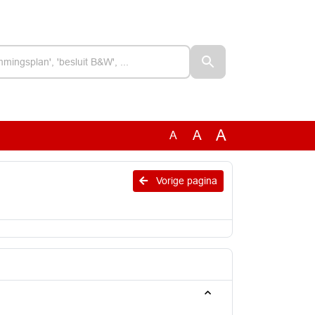
A
A
A
Vorige pagina