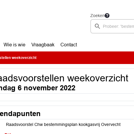
Zoeken
Wie is wie
Vraagbaak
Contact
tellen weekoverzicht
adsvoorstellen weekoverzicht
ndag 6 november 2022
endapunten
Raadsvoorstel Chw bestemmingsplan kookgasvrij Overvecht