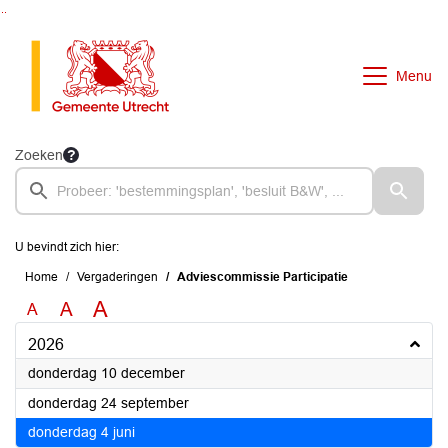
Ga naar de inhoud van deze pagina
Ga naar het zoeken
Ga naar het menu
Menu
Zoeken
U bevindt zich hier:
Home
Vergaderingen
Adviescommissie Participatie
A
A
A
2026
2026
donderdag 10 december
2026
donderdag 24 september
2026
donderdag 4 juni