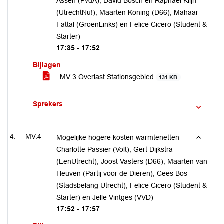
Assen (PvdA), David Bosch en Raphaël Klijn
(UtrechtNu!), Maarten Koning (D66), Mahaar
Fattal (GroenLinks) en Felice Cicero (Student &
Starter)
17:35 - 17:52
Bijlagen
MV 3 Overlast Stationsgebied
131 KB
Sprekers
MV.4
Mogelijke hogere kosten warmtenetten -
Charlotte Passier (Volt), Gert Dijkstra
(EenUtrecht), Joost Vasters (D66), Maarten van
Heuven (Partij voor de Dieren), Cees Bos
(Stadsbelang Utrecht), Felice Cicero (Student &
Starter) en Jelle Vintges (VVD)
17:52 - 17:57