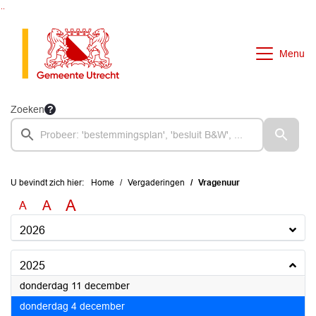
Ga naar de inhoud van deze pagina
Ga naar het zoeken
Ga naar het menu
Menu
Zoeken
U bevindt zich hier:
Home
Vergaderingen
Vragenuur
A
A
A
2026
2025
2025
donderdag 11 december
2025
donderdag 4 december