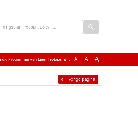
A
A
A
g Programma van Eisen Isotopenweg.pdf
Vorige pagina