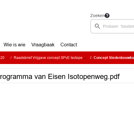
Zoeken
Wie is wie
Vraagbaak
Contact
026)
Raadsbrief Vrijgave concept SPvE Isotopenweg
Concept Stedenbouwkundi
rogramma van Eisen Isotopenweg.pdf