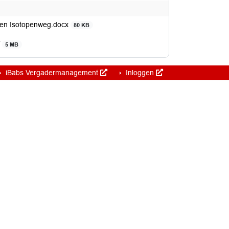
sen Isotopenweg.docx
80 KB
f
5 MB
iBabs Vergadermanagement
Inloggen