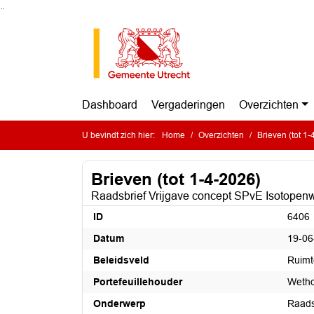
Ga naar de inhoud van deze pagina
Ga naar het zoeken
Ga naar het menu
Dashboard
Vergaderingen
Overzichten
U bevindt zich hier:
Home
Overzichten
Brieven (tot 1
Brieven (tot 1-4-2026)
Raadsbrief Vrijgave concept SPvE Isotopen
ID
6406
Datum
19-06
Beleidsveld
Ruimt
Portefeuillehouder
Wetho
Onderwerp
Raads