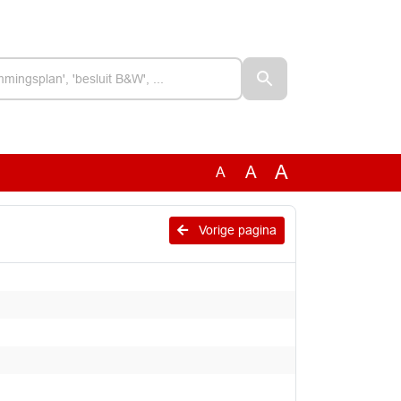
A
A
A
Vorige pagina