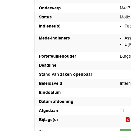
Onderwerp
M417 
Status
Motie
Indiener(s)
Fat
Mede-indieners
Ass
Dij
Portefeuillehouder
Burge
Deadline
Stand van zaken openbaar
Beleidsveld
Inter
Einddatum
Datum afdoening
Nie
Afgedaan
Bijlage(s)