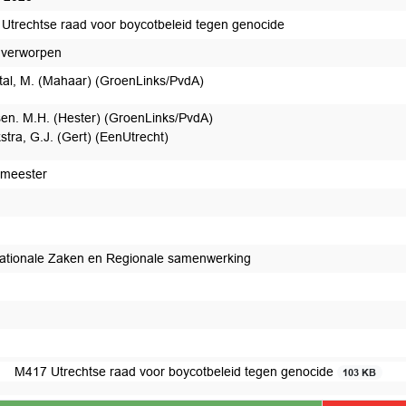
Utrechtse raad voor boycotbeleid tegen genocide
 verworpen
tal, M. (Mahaar) (GroenLinks/PvdA)
en. M.H. (Hester) (GroenLinks/PvdA)
kstra, G.J. (Gert) (EenUtrecht)
meester
nationale Zaken en Regionale samenwerking
t afgedaan
M417 Utrechtse raad voor boycotbeleid tegen genocide
103 KB