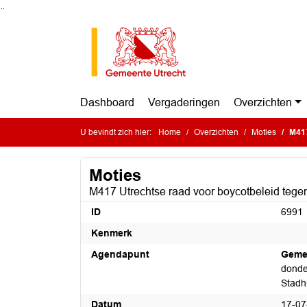
Ga naar de inhoud van deze pagina
Ga naar het zoeken
Ga naar het menu
Dashboard
Vergaderingen
Overzichten
U bevindt zich hier:
Home
Overzichten
Moties
M417
Moties
M417 Utrechtse raad voor boycotbeleid tege
ID
6991
Kenmerk
Agendapunt
Geme
donde
Stadh
Datum
17-07