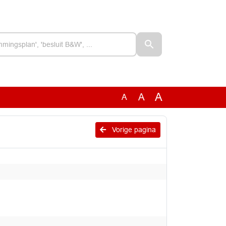
A
A
A
Vorige pagina