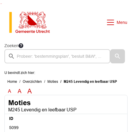
Ga naar de inhoud van deze pagina
Ga naar het zoeken
Ga naar het menu
Menu
Zoeken
U bevindt zich hier:
Home
Overzichten
Moties
M245 Levendig en leefbaar USP
A
A
A
Moties
M245 Levendig en leefbaar USP
ID
5099