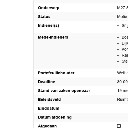
Onderwerp
M27 S
Status
Moti
Indiener(s)
Sni
Mede-indieners
Bos
Dij
Kon
Raa
Ste
Portefeuillehouder
Wetho
Deadline
30-09
Stand van zaken openbaar
19 me
Beleidsveld
Ruimte
Einddatum
Datum afdoening
Nie
Afgedaan