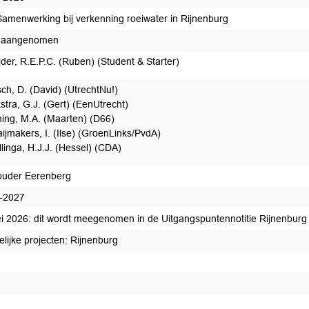
amenwerking bij verkenning roeiwater in Rijnenburg
e aangenomen
jder, R.E.P.C. (Ruben) (Student & Starter)
ch, D. (David) (UtrechtNu!)
kstra, G.J. (Gert) (EenUtrecht)
ing, M.A. (Maarten) (D66)
ijmakers, I. (Ilse) (GroenLinks/PvdA)
llinga, H.J.J. (Hessel) (CDA)
uder Eerenberg
-2027
i 2026: dit wordt meegenomen in de Uitgangspuntennotitie Rijnenburg
lijke projecten: Rijnenburg
t afgedaan