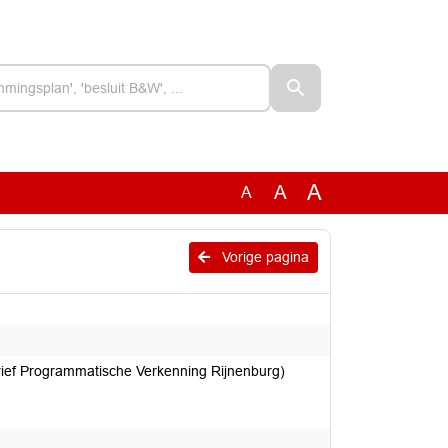
A
A
A
Vorige pagina
rief Programmatische Verkenning Rijnenburg)