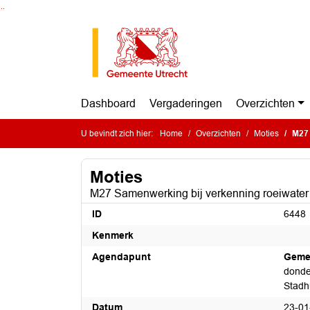
Ga naar de inhoud van deze pagina
Ga naar het zoeken
Ga naar het menu
Dashboard
Vergaderingen
Overzichten
U bevindt zich hier:
Home
Overzichten
Moties
M27 
Moties
M27 Samenwerking bij verkenning roeiwater 
ID
6448
Kenmerk
Agendapunt
Geme
donde
Stadh
Datum
23-01