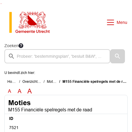
Ga naar de inhoud van deze pagina
Ga naar het zoeken
Ga naar het menu
Menu
Zoeken
U bevindt zich hier:
Home
Overzichten
Moties
M155 Financiële spelregels met de raad
A
A
A
Moties
M155 Financiële spelregels met de raad
ID
7521