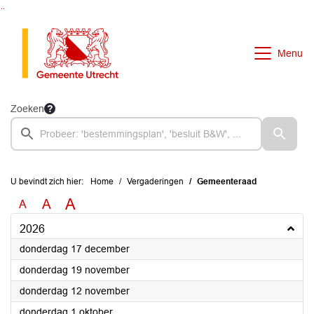
Ga naar de inhoud van deze pagina
Ga naar het zoeken
Ga naar het menu
Menu
Zoeken
U bevindt zich hier:
Home
Vergaderingen
Gemeenteraad
A
A
A
2026
2026
donderdag 17 december
2026
donderdag 19 november
2026
donderdag 12 november
2026
donderdag 1 oktober