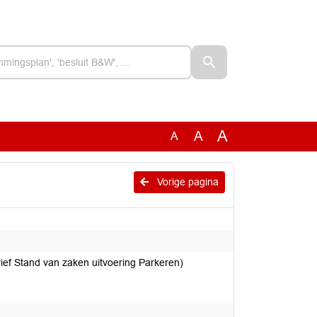
A
A
A
Vorige pagina
ief Stand van zaken uitvoering Parkeren)