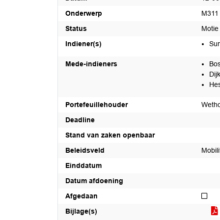
Onderwerp
M311 
Status
Motie
Indiener(s)
Sun
Mede-indieners
Bos
Dij
Hes
Portefeuillehouder
Weth
Deadline
Stand van zaken openbaar
Beleidsveld
Mobili
Einddatum
Datum afdoening
Nie
Afgedaan
Bijlage(s)