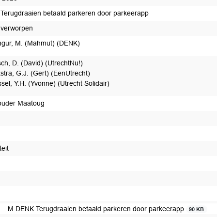
Terugdraaien betaald parkeren door parkeerapp
 verworpen
gur, M. (Mahmut) (DENK)
ch, D. (David) (UtrechtNu!)
kstra, G.J. (Gert) (EenUtrecht)
sel, Y.H. (Yvonne) (Utrecht Solidair)
ouder Maatoug
teit
t afgedaan
M DENK Terugdraaien betaald parkeren door parkeerapp
90 KB