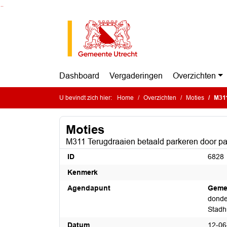
Ga naar de inhoud van deze pagina
Ga naar het zoeken
Ga naar het menu
Dashboard
Vergaderingen
Overzichten
U bevindt zich hier:
Home
Overzichten
Moties
M311
Moties
M311 Terugdraaien betaald parkeren door p
ID
6828
Kenmerk
Agendapunt
Geme
donde
Stadh
Datum
12-06