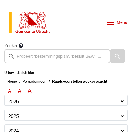
Ga naar de inhoud van deze pagina
Ga naar het zoeken
Ga naar het menu
Menu
Zoeken
U bevindt zich hier:
Home
Vergaderingen
Raadsvoorstellen weekoverzicht
A
A
A
2026
2025
2024