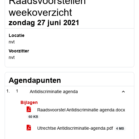
Raadsvoorstellen
weekoverzicht
zondag 27 juni 2021
Locatie
nvt
Voorzitter
nvt
Agendapunten
1
Antidiscriminatie agenda
Bijlagen
Raadsvoorstel Antidiscriminatie agenda.docx
60 KB
Utrechtse Antidiscriminatie-agenda.pdf
4 MB