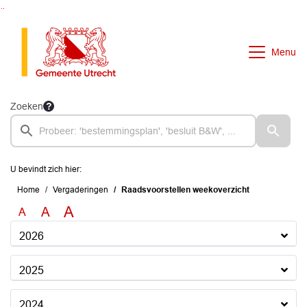
Ga naar de inhoud van deze pagina
Ga naar het zoeken
Ga naar het menu
Menu
Zoeken
U bevindt zich hier:
Home
Vergaderingen
Raadsvoorstellen weekoverzicht
A
A
A
2026
2025
2024