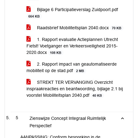
Bijlage 6 Participatieverslag Zuidpoort.pdf
664 KB
Raadsbrief Mobiliteitsplan 2040.docx
70 KB
1. Rapport evaluatie Actieplannen Utrecht
Fietst! Voetganger en Verkeersveiligheid 2015-
2020.docx
108 KB
2. Rapport impact van geautomatiseerde
mobiliteit op de stad.pdf
2 MB
STREKT TER VERVANGING Overzicht
inspraakreacties en beantwoording, bijlage 2.1 bij
voorstel Mobiliteitsplan 2040.pdf
40 KB
5
Zienswijze Concept Integraal Ruimtelijk
Perspectief
AANPASSING: Conform bespreking in de