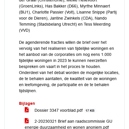
der Graaf (ChristenUnie), Meike Hellevoort
(GroenLinks), Has Bakker (D66), Myrthe Minnaert
(BIJ1), Charlotte Passier (Volt), Lisanne Snippe (Partij
voor de Dieren), Jantine Zwinkels (CDA), Nando
Temming (Stadsbelang Utrecht) en Tess Meerding
(VVD)
De agenderende fracties willen de brief over het
vervolg van het realiseren van tijdelijke woningen en
het aanbod van de corporaties om nog eens 1.000
tijdelijke woningen in 2023 te kunnen neerzetten
bespreken om vaart in het proces te houden.
Onderdeel van het debat worden de mogelijke locaties,
de te behalen aantallen, de kwaliteit van de woningen
en leefomgeving, de participatie en de te behalen
tijdslijnen.
Bijlagen
Dossier 3347 voorblad.pdf
17 KB
2-20230321 Brief aan raadscommissie GU
energie duurzaamheid en wonen anoniem.pdf