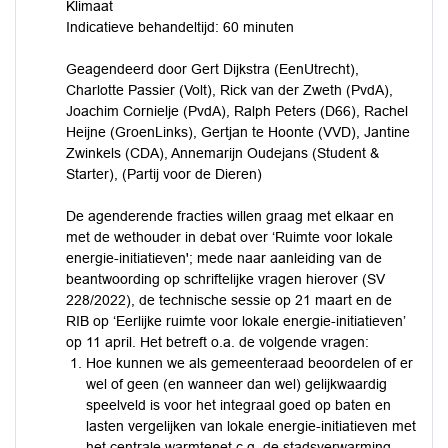
Klimaat
Indicatieve behandeltijd: 60 minuten
Geagendeerd door Gert Dijkstra (EenUtrecht),
Charlotte Passier (Volt), Rick van der Zweth (PvdA),
Joachim Cornielje (PvdA), Ralph Peters (D66), Rachel
Heijne (GroenLinks), Gertjan te Hoonte (VVD), Jantine
Zwinkels (CDA), Annemarijn Oudejans (Student &
Starter), (Partij voor de Dieren)
De agenderende fracties willen graag met elkaar en
met de wethouder in debat over ‘Ruimte voor lokale
energie-initiatieven'; mede naar aanleiding van de
beantwoording op schriftelijke vragen hierover (SV
228/2022), de technische sessie op 21 maart en de
RIB op ‘Eerlijke ruimte voor lokale energie-initiatieven’
op 11 april. Het betreft o.a. de volgende vragen:
Hoe kunnen we als gemeenteraad beoordelen of er
wel of geen (en wanneer dan wel) gelijkwaardig
speelveld is voor het integraal goed op baten en
lasten vergelijken van lokale energie-initiatieven met
het centrale warmtenet c.q. de stadsverwarming