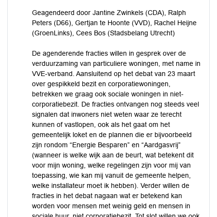
Geagendeerd door Jantine Zwinkels (CDA), Ralph
Peters (D66), Gertjan te Hoonte (VVD), Rachel Heijne
(GroenLinks), Cees Bos (Stadsbelang Utrecht)
De agenderende fracties willen in gesprek over de
verduurzaming van particuliere woningen, met name in
VVE-verband. Aansluitend op het debat van 23 maart
over gespikkeld bezit en corporatiewoningen,
betrekken we graag ook sociale woningen in niet-
corporatiebezit. De fracties ontvangen nog steeds veel
signalen dat inwoners niet weten waar ze terecht
kunnen of vastlopen, ook als het gaat om het
gemeentelijk loket en de plannen die er bijvoorbeeld
zijn rondom “Energie Besparen” en “Aardgasvrij”
(wanneer is welke wijk aan de beurt, wat betekent dit
voor mijn woning, welke regelingen zijn voor mij van
toepassing, wie kan mij vanuit de gemeente helpen,
welke installateur moet ik hebben). Verder willen de
fracties in het debat nagaan wat er betekend kan
worden voor mensen met weinig geld en mensen in
sociale huur, niet corporatiebezit. Tot slot willen we ook