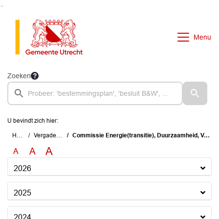
Ga naar de inhoud van deze pagina
Ga naar het zoeken
Ga naar het menu
Menu
Zoeken
U bevindt zich hier:
Home
Vergaderingen
Commissie Energie(transitie), Duurzaamheid, Vastgoed en Wonen
A
A
A
2026
2025
2024