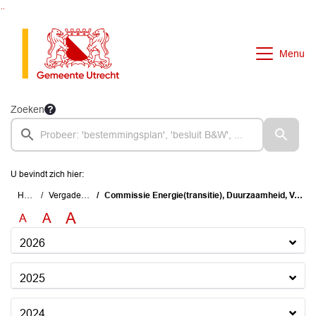
Ga naar de inhoud van deze pagina
Ga naar het zoeken
Ga naar het menu
Menu
Zoeken
U bevindt zich hier:
Home
Vergaderingen
Commissie Energie(transitie), Duurzaamheid, Vastgoed en Wonen
A
A
A
2026
2025
2024