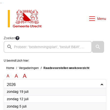
Ga naar de inhoud van deze pagina
Ga naar het zoeken
Ga naar het menu
Menu
Zoeken
U bevindt zich hier:
Home
Vergaderingen
Raadsvoorstellen weekoverzicht
A
A
A
2026
2026
zondag 19 juli
2026
zondag 12 juli
2026
zondag 5 juli