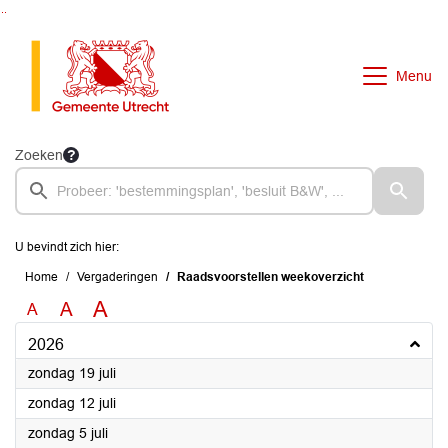
Ga naar de inhoud van deze pagina
Ga naar het zoeken
Ga naar het menu
Menu
Zoeken
U bevindt zich hier:
Home
Vergaderingen
Raadsvoorstellen weekoverzicht
A
A
A
2026
2026
zondag 19 juli
2026
zondag 12 juli
2026
zondag 5 juli