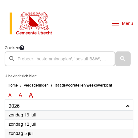
Ga naar de inhoud van deze pagina
Ga naar het zoeken
Ga naar het menu
Menu
Zoeken
U bevindt zich hier:
Home
Vergaderingen
Raadsvoorstellen weekoverzicht
A
A
A
2026
2026
zondag 19 juli
2026
zondag 12 juli
2026
zondag 5 juli