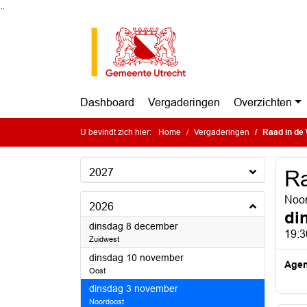
Ga naar de inhoud van deze pagina
Ga naar het zoeken
Ga naar het menu
Dashboard
Vergaderingen
Overzichten
U bevindt zich hier:
Home
Vergaderingen
Raad in de 
2027
Ra
Noor
2026
di
2026
dinsdag 8 december
19:3
Zuidwest
2026
dinsdag 10 november
Age
Oost
2026
dinsdag 3 november
Noordoost