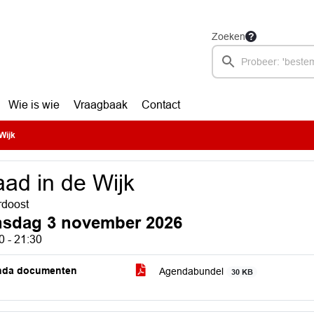
Zoeken
Wie is wie
Vraagbaak
Contact
Wijk
ad in de Wijk
doost
nsdag 3 november 2026
0 - 21:30
nda documenten
Agendabundel
30 KB