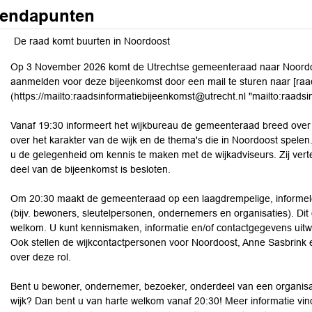
endapunten
De raad komt buurten in Noordoost
Op 3 November 2026 komt de Utrechtse gemeenteraad naar Noordoost
aanmelden voor deze bijeenkomst door een mail te sturen naar [raa
(https://mailto:raadsinformatiebijeenkomst@utrecht.nl "mailto:raads
Vanaf 19:30 informeert het wijkbureau de gemeenteraad breed over 
over het karakter van de wijk en de thema's die in Noordoost spelen. 
u de gelegenheid om kennis te maken met de wijkadviseurs. Zij vertel
deel van de bijeenkomst is besloten.
Om 20:30 maakt de gemeenteraad op een laagdrempelige, informele
(bijv. bewoners, sleutelpersonen, ondernemers en organisaties). Dit
welkom. U kunt kennismaken, informatie en/of contactgegevens uitwis
Ook stellen de wijkcontactpersonen voor Noordoost, Anne Sasbrink en
over deze rol.
Bent u bewoner, ondernemer, bezoeker, onderdeel van een organisat
wijk? Dan bent u van harte welkom vanaf 20:30! Meer informatie vind