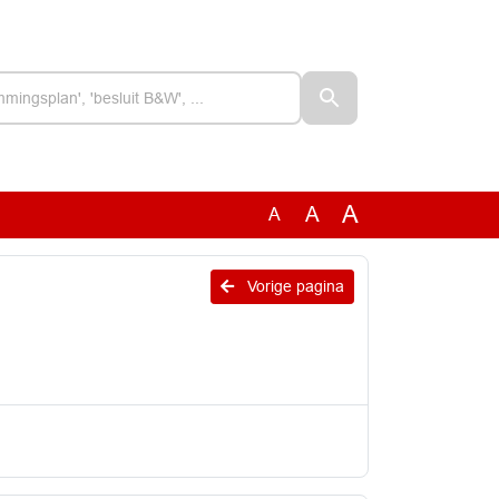
A
A
A
Vorige pagina