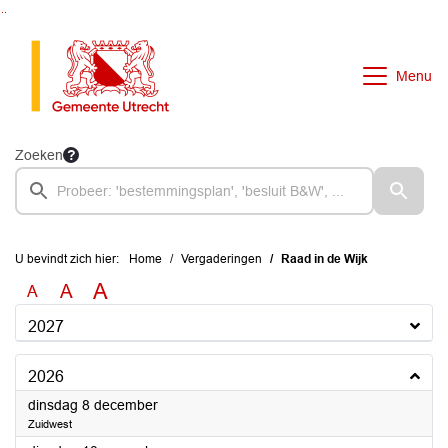
Ga naar de inhoud van deze pagina
Ga naar het zoeken
Ga naar het menu
Menu
Zoeken
U bevindt zich hier:
Home
Vergaderingen
Raad in de Wijk
A
A
A
2027
2026
2026
dinsdag 8 december
Zuidwest