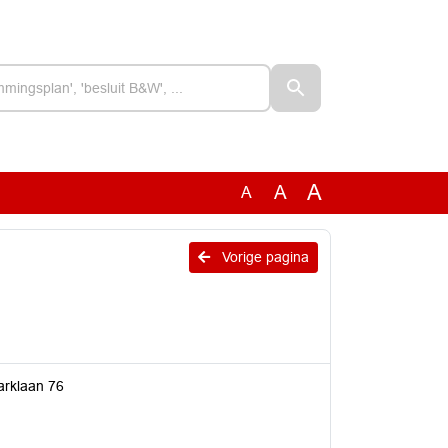
A
A
A
Vorige pagina
arklaan 76