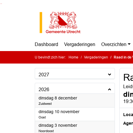
Ga naar de inhoud van deze pagina
Ga naar het zoeken
Ga naar het menu
Dashboard
Vergaderingen
Overzichten
U bevindt zich hier:
Home
Vergaderingen
Raad in de 
2027
Ra
Leid
2026
di
2026
dinsdag 8 december
19:3
Zuidwest
2026
dinsdag 10 november
Loca
Oost
Age
2026
dinsdag 3 november
Noordoost