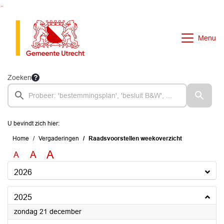
Ga naar de inhoud van deze pagina
Ga naar het zoeken
Ga naar het menu
Menu
Zoeken
U bevindt zich hier:
Home
Vergaderingen
Raadsvoorstellen weekoverzicht
A
A
A
2026
2025
2025
zondag 21 december