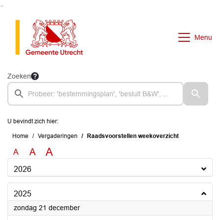
Ga naar de inhoud van deze pagina
Ga naar het zoeken
Ga naar het menu
Menu
Zoeken
U bevindt zich hier:
Home
Vergaderingen
Raadsvoorstellen weekoverzicht
A
A
A
2026
2025
2025
zondag 21 december