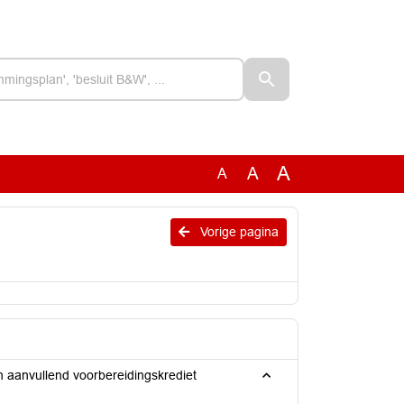
A
A
A
Vorige pagina
 aanvullend voorbereidingskrediet