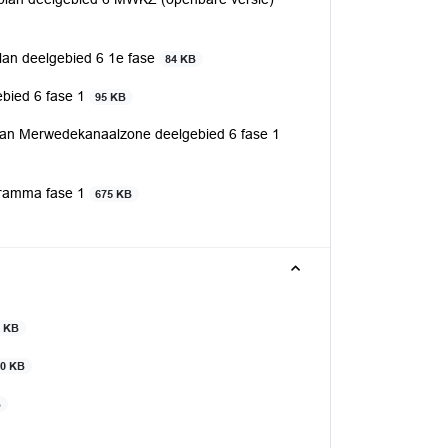
an deelgebied 6 1e fase
84 KB
bied 6 fase 1
95 KB
splan Merwedekanaalzone deelgebied 6 fase 1
ogramma fase 1
675 KB
2 KB
50 KB
B