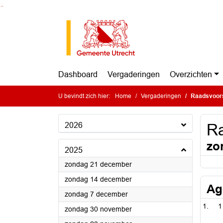
Ga naar de inhoud van deze pagina
Ga naar het zoeken
Ga naar het menu
Dashboard
Vergaderingen
Overzichten
U bevindt zich hier:
Home
Vergaderingen
Raadsvoors
2026
Ra
zo
2025
2025
zondag 21 december
2025
zondag 14 december
Ag
2025
zondag 7 december
1
2025
zondag 30 november