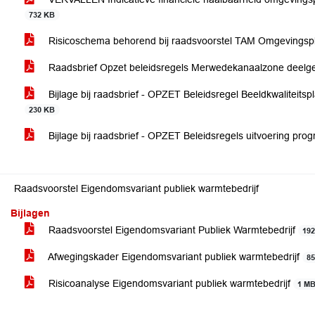
732 KB
Risicoschema behorend bij raadsvoorstel TAM Omgevingspl
Raadsbrief Opzet beleidsregels Merwedekanaalzone deelge
Bijlage bij raadsbrief - OPZET Beleidsregel Beeldkwaliteit
230 KB
Bijlage bij raadsbrief - OPZET Beleidsregels uitvoering pr
Raadsvoorstel Eigendomsvariant publiek warmtebedrijf
Bijlagen
Raadsvoorstel Eigendomsvariant Publiek Warmtebedrijf
19
Afwegingskader Eigendomsvariant publiek warmtebedrijf
8
Risicoanalyse Eigendomsvariant publiek warmtebedrijf
1 M