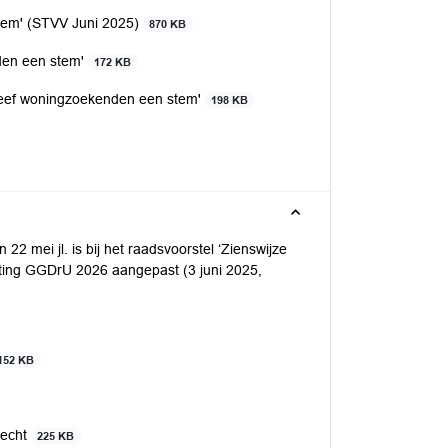
stem' (STVV Juni 2025)
870 KB
nden een stem'
172 KB
'geef woningzoekenden een stem'
198 KB
mei jl. is bij het raadsvoorstel ‘Zienswijze
ting GGDrU 2026 aangepast (3 juni 2025,
152 KB
recht
225 KB