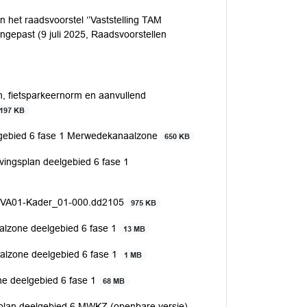
het raadsvoorstel ‘’Vaststelling TAM
gepast (9 juli 2025, Raadsvoorstellen
 fietsparkeernorm en aanvullend
197 KB
gebied 6 fase 1 Merwedekanaalzone
650 KB
ingsplan deelgebied 6 fase 1
VA01-Kader_01-000.dd2105
975 KB
zone deelgebied 6 fase 1
13 MB
zone deelgebied 6 fase 1
1 MB
e deelgebied 6 fase 1
68 MB
plan deelgebied 6 MWKZ (openbare versie)