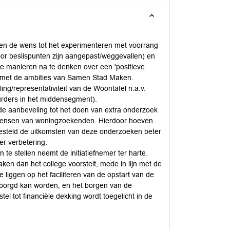
ten de wens tot het experimenteren met voorrang
 door beslispunten zijn aangepast/weggevallen) en
e manieren na te denken over een 'positieve
ijn met de ambities van Samen Stad Maken.
ng/representativiteit van de Woontafel n.a.v.
rders in het middensegment).
en de aanbeveling tot het doen van extra onderzoek
oonwensen van woningzoekenden. Hierdoor hoeven
esteld de uitkomsten van deze onderzoeken beter
er verbetering.
 te stellen neemt de initiatiefnemer ter harte.
aken dan het college voorstelt, mede in lijn met de
iggen op het faciliteren van de opstart van de
eborgd kan worden, en het borgen van de
tel tot financiële dekking wordt toegelicht in de