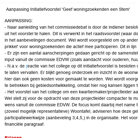
Aanpassing Initiatiefvoorstel 'Geef woningzoekenden een Stem'
AANPASSING:
- Naar aanleiding van het commissiedebat is door de indiener beslo
uit het voorstel te halen. Dit is verwerkt in het raadsvoorstel (waar
in het aanbevelingen document. Wel wordt voorgesteld om op ander
prikkel' voor woningzoekenden die actief mee participeren. Dit in l
- Er zijn een aantal aanscherpingen gedaan gericht op de samenstelli
input vanuit de commissie EDVW (zoals aandacht voor ouderen, huu
- N.a.v. de
r
eactie van het college op dit initiatiefvoorstel is beslot
te laten vervallen. Er blijkt genoeg onderzoek en inzicht in de w
hier dan ook geen kosten voor gemaakt te worden. Wel wordt voorg
te betrekken bij gebiedsontwikkeling, omdat hier nog kansen liggen t
- Het voorstel van het college om een kwartiermaker/projectleider aan
Wel stelt zij voor de opdracht van deze projectleider compacter te m
wens vanuit de commissie EDVW. De focus komt daarbij met name te l
(zoveel mogelijk representatieve) Woontafel, adviseren hoe deze g
participatiewerkwijze (aanbeveling 3,4,5,) in de organisatie. Het voors
financiële paragraaf.
Bijlagen