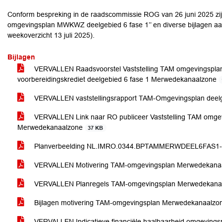
Conform bespreking in de raadscommissie ROG van 26 juni 2025 zijn 
omgevingsplan MWKWZ deelgebied 6 fase 1’’ en diverse bijlagen aan
weekoverzicht 13 juli 2025).
Bijlagen
VERVALLEN Raadsvoorstel Vaststelling TAM omgevingsplan,
voorbereidingskrediet deelgebied 6 fase 1 Merwedekanaalzone
VERVALLEN vaststellingsrapport TAM-Omgevingsplan deel
VERVALLEN Link naar RO publiceer Vaststelling TAM omgev
Merwedekanaalzone
37 KB
Planverbeelding NL.IMRO.0344.BPTAMMERWDEEL6FAS1-
VERVALLEN Motivering TAM-omgevingsplan Merwedekanaal
VERVALLEN Planregels TAM-omgevingsplan Merwedekanaal
Bijlagen motivering TAM-omgevingsplan Merwedekanaalzon
VERVALLEN Indicatieve financiële haalbaarheid omgevings