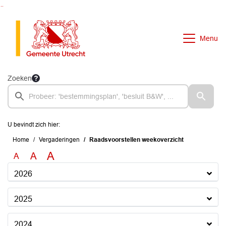
Ga naar de inhoud van deze pagina
Ga naar het zoeken
Ga naar het menu
Menu
Zoeken
U bevindt zich hier:
Home
Vergaderingen
Raadsvoorstellen weekoverzicht
A
A
A
2026
2025
2024