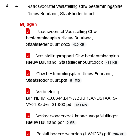
4
Raadsvoorstel Vaststelling Chw bestemmingsplan
Nieuw Buurland, Staatsliedenbuurt
Bijlagen
Raadsvoorstel Vaststelling Chw
bestemmingsplan Nieuw Buurland,
Staatsliedenbuurt.docx
132 KB
Vaststellingsrapport Chw bestemmingsplan
Nieuw Buurland, Staatsliedenbuurt.docx
186 KB
Chw bestemmingsplan Nieuw Buurland,
Staatsliedenbuurt.pdf
51 MB
Verbeelding
BP_NL.IMRO.0344.BPNWBUURLANDSTAATS-
VA01-Kader_01-000.pdf
454 KB
Verkeersonderzoek impact wegafsluitingen
Nieuw Buurland.pdf
2 MB
Besluit hogere waarden (HW1262).pdf
204 KB