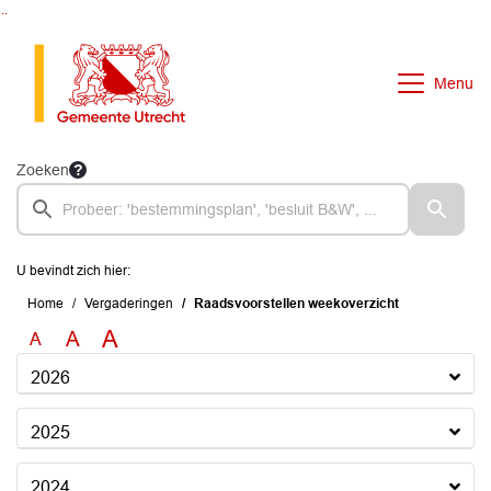
Ga naar de inhoud van deze pagina
Ga naar het zoeken
Ga naar het menu
Menu
Zoeken
U bevindt zich hier:
Home
Vergaderingen
Raadsvoorstellen weekoverzicht
A
A
A
2026
2025
2024