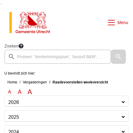
Ga naar de inhoud van deze pagina
Ga naar het zoeken
Ga naar het menu
Menu
Zoeken
U bevindt zich hier:
Home
Vergaderingen
Raadsvoorstellen weekoverzicht
A
A
A
2026
2025
2024